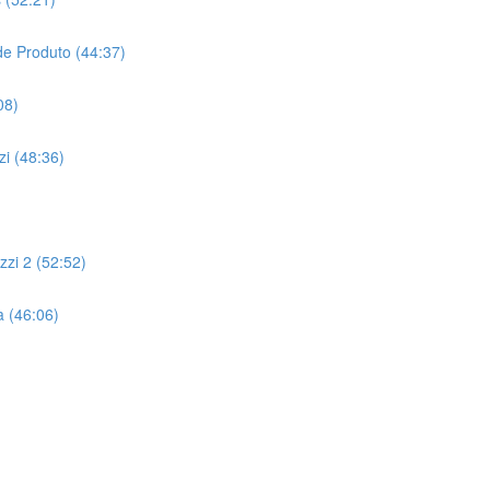
de Produto (44:37)
08)
i (48:36)
)
zi 2 (52:52)
 (46:06)