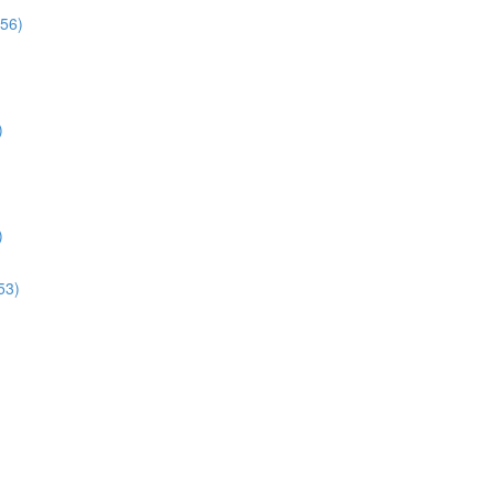
:56)
)
)
53)