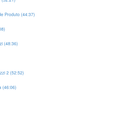
de Produto (44:37)
08)
i (48:36)
)
zi 2 (52:52)
 (46:06)