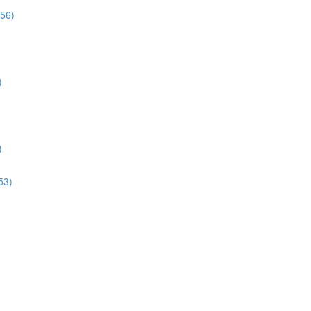
:56)
)
)
53)